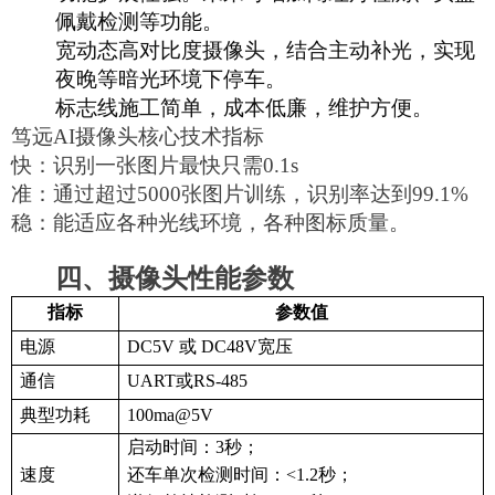
佩戴检测等功能。
宽动态高对比度摄像头，结合主动补光，实现
夜晚等暗光环境下停车。
标志线施工简单，成本低廉，维护方便。
笃远
AI
摄像头核心技术指标
快：识别一张图片最快只需
0.1s
准：通过超过
5000张图片训练，识别率达到99.1%
稳：能适应各种光线环境，各种图标质量。
四、
摄像头性能参数
指标
参数值
电源
DC5V 或 DC48V宽压
通信
UART或RS-485
典型功耗
100ma@5V
启动时间：
3秒；
速度
还车单次检测时间：
<1.2秒；