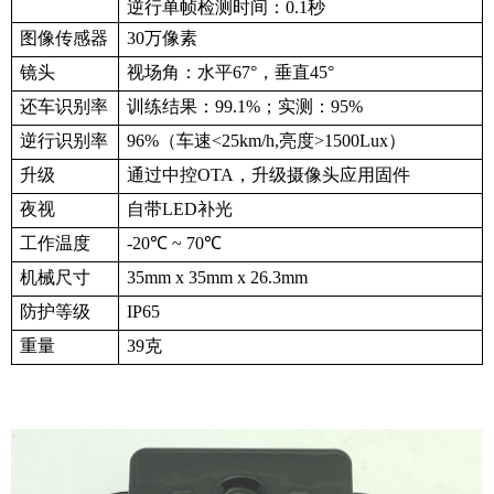
逆行单帧检测时间：
0.1秒
图像传感器
30万像素
镜头
视场角：水平
67°，垂直45°
还车识别率
训练结果：
99.1%；实测：95%
逆行识别率
96%（车速<25km/h,亮度>1500Lux）
升级
通过中控
OTA，升级摄像头应用固件
夜视
自带
LED补光
工作温度
-20℃ ~ 70℃
机械尺寸
35mm x 35mm x 2
6.3
mm
防护等级
IP65
重量
3
9
克